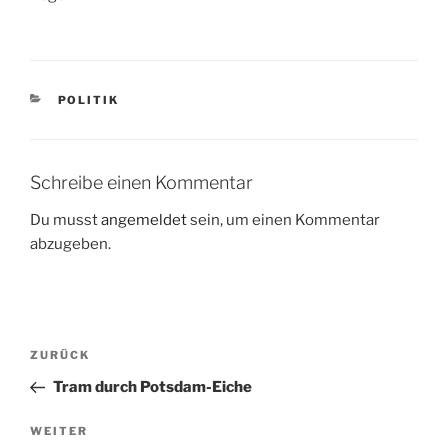
KATEGORIEN
POLITIK
Schreibe einen Kommentar
Du musst
angemeldet
sein, um einen Kommentar
abzugeben.
Beitragsnavigation
Vorheriger
ZURÜCK
Beitrag
Tram durch Potsdam-Eiche
Nächster
WEITER