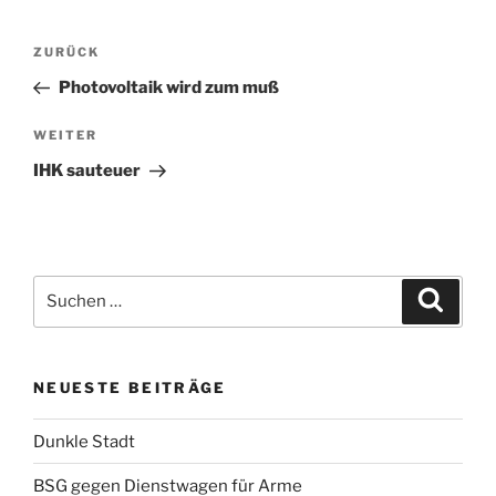
Beitragsnavigation
Vorheriger
ZURÜCK
Beitrag
Photovoltaik wird zum muß
Nächster
WEITER
Beitrag
IHK sauteuer
Suchen
Suche
nach:
NEUESTE BEITRÄGE
Dunkle Stadt
BSG gegen Dienstwagen für Arme