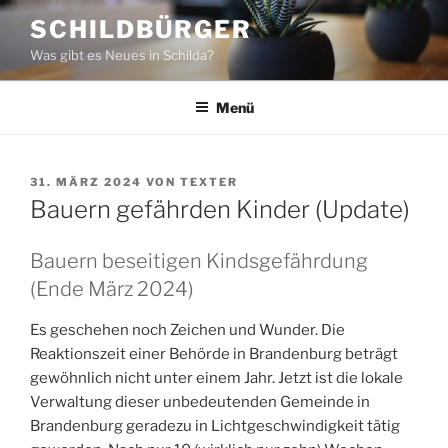
Zum
SCHILDBÜRGER
Inhalt
Was gibt es Neues in Schilda?
springen
Menü
VERÖFFENTLICHT
31. MÄRZ 2024
VON
TEXTER
AM
Bauern gefährden Kinder (Update)
Bauern beseitigen Kindsgefährdung
(Ende März 2024)
Es geschehen noch Zeichen und Wunder. Die
Reaktionszeit einer Behörde in Brandenburg beträgt
gewöhnlich nicht unter einem Jahr. Jetzt ist die lokale
Verwaltung dieser unbedeutenden Gemeinde in
Brandenburg geradezu in Lichtgeschwindigkeit tätig