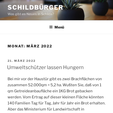
Zum
SCHILDBÜRGER
Inhalt
Was gibt es Neues in Schilda?
springen
Menü
MONAT:
MÄRZ 2022
VERÖFFENTLICHT
21. MÄRZ 2022
AM
Umweltschützer lassen Hungern
Bei mir vor der Haustür gibt es zwei Brachflächen von
zusammen 52.000qm = 5,2 ha. Wußten Sie, daß von 1
qm Getreideanbaufläche ein 1KG Brot gebacken
werden. Vom Ertrag auf dieser kleinen Fläche könnten
140 Familien Tag für Tag, Jahr für Jahr ein Brot erhalten.
Aber das Ministerium für Landwirtschaft in