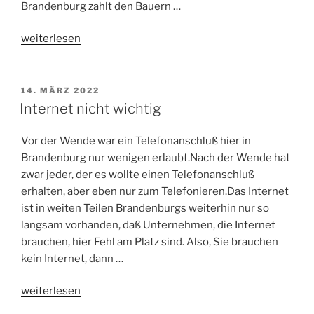
Brandenburg zahlt den Bauern …
„Umweltschützer
weiterlesen
lassen
Hungern“
VERÖFFENTLICHT
14. MÄRZ 2022
AM
Internet nicht wichtig
Vor der Wende war ein Telefonanschluß hier in
Brandenburg nur wenigen erlaubt.Nach der Wende hat
zwar jeder, der es wollte einen Telefonanschluß
erhalten, aber eben nur zum Telefonieren.Das Internet
ist in weiten Teilen Brandenburgs weiterhin nur so
langsam vorhanden, daß Unternehmen, die Internet
brauchen, hier Fehl am Platz sind. Also, Sie brauchen
kein Internet, dann …
„Internet
weiterlesen
nicht