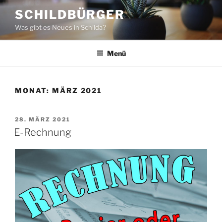
Zum
SCHILDBÜRGER
Inhalt
Was gibt es Neues in Schilda?
springen
Menü
MONAT:
MÄRZ 2021
VERÖFFENTLICHT
28. MÄRZ 2021
AM
E-Rechnung