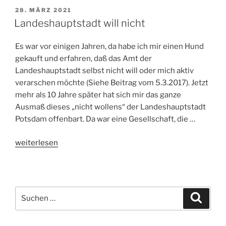
VERÖFFENTLICHT
28. MÄRZ 2021
AM
Landeshauptstadt will nicht
Es war vor einigen Jahren, da habe ich mir einen Hund
gekauft und erfahren, daß das Amt der
Landeshauptstadt selbst nicht will oder mich aktiv
verarschen möchte (Siehe Beitrag vom 5.3.2017). Jetzt
mehr als 10 Jahre später hat sich mir das ganze
Ausmaß dieses „nicht wollens“ der Landeshauptstadt
Potsdam offenbart. Da war eine Gesellschaft, die …
„Landeshauptstadt
weiterlesen
will
nicht“
Suchen
Suche
nach: