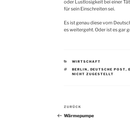
oder Lustlosigkeit bei einer Tä
für sein Einschreiten sei.
Es ist genau diese vom Deutsc
es weitergeht. Oder ist es gar 
KATEGORIEN
WIRTSCHAFT
SCHLAGWÖRTER
BERLIN
,
DEUTSCHE POST
,
NICHT ZUGESTELLT
Beitragsnavigation
Vorheriger
ZURÜCK
Beitrag
Wärmepumpe