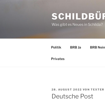
Zum
Inhalt
SCHILDBÜ
springen
Was gibt es Neues in Schilda?
Politik
BRB Ja
BRB Nein
Privates
VERÖFFENTLICHT
28. AUGUST 2022
VON
TEXTER
AM
Deutsche Post