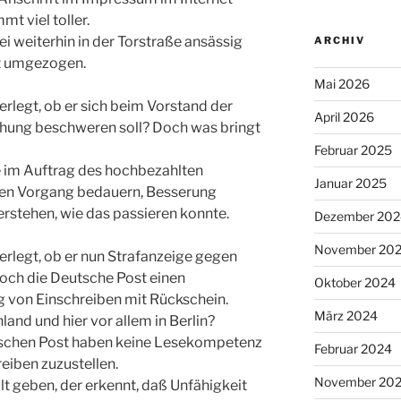
mt viel toller.
ei weiterhin in der Torstraße ansässig
ARCHIV
ht umgezogen.
Mai 2026
rlegt, ob er sich beim Vorstand der
April 2026
chung beschweren soll? Doch was bringt
Februar 2025
e im Auftrag des hochbezahlten
Januar 2025
 den Vorgang bedauern, Besserung
rstehen, wie das passieren konnte.
Dezember 202
November 20
rlegt, ob er nun Strafanzeige gegen
doch die Deutsche Post einen
Oktober 2024
ng von Einschreiben mit Rückschein.
März 2024
and und hier vor allem in Berlin?
utschen Post haben keine Lesekompetenz
Februar 2024
eiben zuzustellen.
November 20
t geben, der erkennt, daß Unfähigkeit