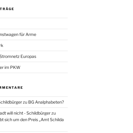
ITRÄGE
nstwagen für Arme
rk
 Stromnetz Europas
ber im PKW
MMENTARE
Schildbürger
zu
BG Analphabeten?
t will nicht - Schildbürger
zu
t sich um den Preis „Amt Schilda