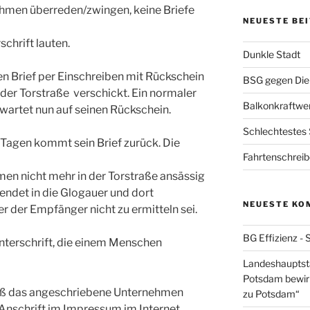
ehmen überreden/zwingen, keine Briefe
NEUESTE BE
chrift lauten.
Dunkle Stadt
nen Brief per Einschreiben mit Rückschein
BSG gegen Die
 der Torstraße verschickt. Ein normaler
Balkonkraftwe
artet nun auf seinen Rückschein.
Schlechtestes
Tagen kommt sein Brief zurück. Die
Fahrtenschrei
hmen nicht mehr in der Torstraße ansässig
endet in die Glogauer und dort
NEUESTE KO
er der Empfänger nicht zu ermitteln sei.
BG Effizienz - 
nterschrift, die einem Menschen
Landeshauptstad
Potsdam bewirb
aß das angeschriebene Unternehmen
zu Potsdam“
Anschrift im Impressum im Internet