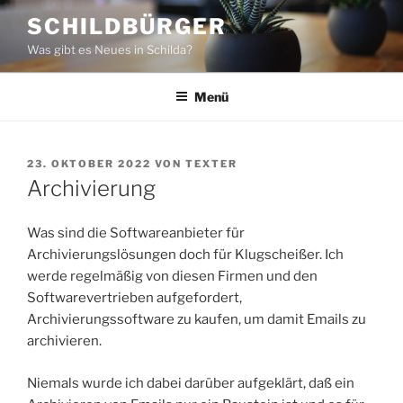
Zum
SCHILDBÜRGER
Inhalt
Was gibt es Neues in Schilda?
springen
Menü
VERÖFFENTLICHT
23. OKTOBER 2022
VON
TEXTER
AM
Archivierung
Was sind die Softwareanbieter für
Archivierungslösungen doch für Klugscheißer. Ich
werde regelmäßig von diesen Firmen und den
Softwarevertrieben aufgefordert,
Archivierungssoftware zu kaufen, um damit Emails zu
archivieren.
Niemals wurde ich dabei darüber aufgeklärt, daß ein