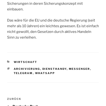
Sicherungen in deren Sicherungskonzept mit
einbauen.
Das wäre für die EU und die deutsche Regierung (seit
mehr als 10 Jahren) ein leichtes gewesen. Es ist einfach
nicht gewollt, den Gesetzen durch aktives Handeln
Sinn zu verleihen.
KATEGORIEN
WIRTSCHAFT
SCHLAGWÖRTER
ARCHIVIERUNG
,
DIENSTHANDY
,
MESSENGER
,
TELEGRAM
,
WHATSAPP
Beitragsnavigation
Vorheriger
ZURÜCK
Beitrag