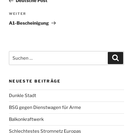
Deutsche Post
Nächster
WEITER
Beitrag
A1-Bescheinigung
Suchen
Suche
nach:
NEUESTE BEITRÄGE
Dunkle Stadt
BSG gegen Dienstwagen für Arme
Balkonkraftwerk
Schlechtestes Stromnetz Europas