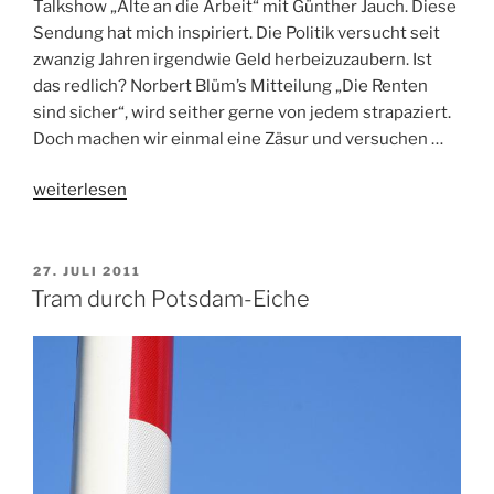
Talkshow „Alte an die Arbeit“ mit Günther Jauch. Diese
Sendung hat mich inspiriert. Die Politik versucht seit
zwanzig Jahren irgendwie Geld herbeizuzaubern. Ist
das redlich? Norbert Blüm’s Mitteilung „Die Renten
sind sicher“, wird seither gerne von jedem strapaziert.
Doch machen wir einmal eine Zäsur und versuchen …
„Altersarmut“
weiterlesen
VERÖFFENTLICHT
27. JULI 2011
AM
Tram durch Potsdam-Eiche