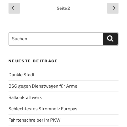
Seitennummerierung
Vorherige
Näch
Seite
2
Seite
Seit
der
Beiträge
Suchen
Suche
nach:
NEUESTE BEITRÄGE
Dunkle Stadt
BSG gegen Dienstwagen für Arme
Balkonkraftwerk
Schlechtestes Stromnetz Europas
Fahrtenschreiber im PKW