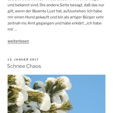
und bekannt sind. Die andere Seite besagt, daß das nur
gilt, wenn der Beamte Lust hat, aufzustehen. Ich habe
mir einen Hund gekauft und bin als artiger Bürger sehr
zeitnah ins Amt gegangen und habe erklärt: „ich habe
mir …
„Potsdam
weiterlesen
bewirbt
sich
um
VERÖFFENTLICHT
13. JANUAR 2017
AM
den
Schnee Chaos
Preis
„Amt
Schilda
zu
Potsdam““