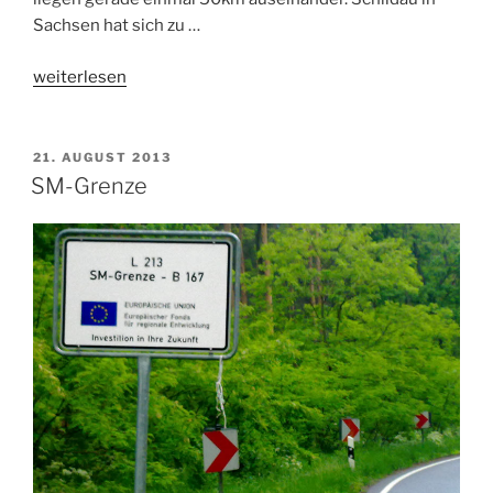
Sachsen hat sich zu …
„Die
weiterlesen
Schildbürger“
VERÖFFENTLICHT
21. AUGUST 2013
AM
SM-Grenze