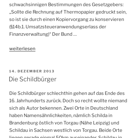
schwachsinnigen Bestimmungen des Gesetzgebers:
„Sollte die Rechnung auf Thermopapier gedruckt sein,
so ist sie durch einen Kopiervorgang zu konservieren
(§14b.1. Umsatzsteueranwendungserlass der
Finanzverwaltung)“ Der Bund …
„Oma
weiterlesen
kauft
Kopierer“
VERÖFFENTLICHT
14. DEZEMBER 2013
AM
Die Schildbürger
Die Schildbürger schlechthin gehen auf das Ende des
16. Jahrhunderts zurück. Doch so recht wollte niemand
sich als Autor bekennen. Zwei Orte in Deutschland
haben Namensähnlichkeiten, nämlich Schilda in
Brandenburg östlich von Torgau (Nähe Leipzig) und
Schildau in Sachsen westlich von Torgau. Beide Orte
liegen gerade einmal 50km auseinander. Schildau in