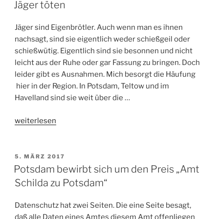
AM
Jäger töten
Jäger sind Eigenbrötler. Auch wenn man es ihnen
nachsagt, sind sie eigentlich weder schießgeil oder
schießwütig. Eigentlich sind sie besonnen und nicht
leicht aus der Ruhe oder gar Fassung zu bringen. Doch
leider gibt es Ausnahmen. Mich besorgt die Häufung
hier in der Region. In Potsdam, Teltow und im
Havelland sind sie weit über die …
„Jäger
weiterlesen
töten“
VERÖFFENTLICHT
5. MÄRZ 2017
AM
Potsdam bewirbt sich um den Preis „Amt
Schilda zu Potsdam“
Datenschutz hat zwei Seiten. Die eine Seite besagt,
daß alle Daten eines Amtes diesem Amt offenliegen