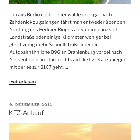
Um aus Berlin nach Liebenwalde oder gar nach
Zehdenick zu gelangen fährt man entweder über den
Nordring des Berliner Ringes ab Summt ganz viel
Landstraße oder einige Kilometer weniger bei
gleichzeitig mehr Schnellstraße über die
Autobahnähnliche B96 an Oranienburg vorbei nach
Nassenheide um dort rechts auf die L213 abzubiegen,
mit der es zur B167 geht. …
„SM-
weiterlesen
Grenze“
VERÖFFENTLICHT
9. DEZEMBER 2011
AM
KFZ-Ankauf