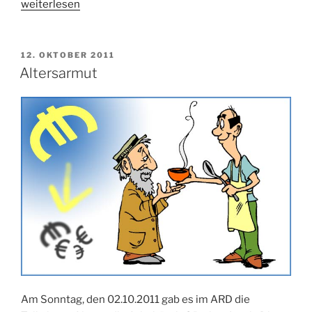
„KFZ-
weiterlesen
Ankauf“
VERÖFFENTLICHT
12. OKTOBER 2011
AM
Altersarmut
Am Sonntag, den 02.10.2011 gab es im ARD die