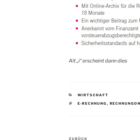
Alt „i“ erscheint dann dies
KATEGORIEN
WIRTSCHAFT
SCHLAGWÖRTER
E-RECHNUNG
,
RECHNUNGON
Beitragsnavigation
Vorheriger
ZURÜCK