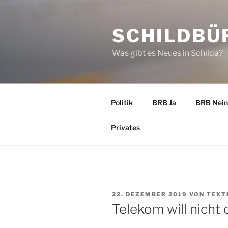
Zum
Inhalt
SCHILDBÜ
springen
Was gibt es Neues in Schilda?
Politik
BRB Ja
BRB Nein
Privates
VERÖFFENTLICHT
22. DEZEMBER 2019
VON
TEXT
AM
Telekom will nicht 