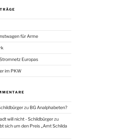
ITRÄGE
nstwagen für Arme
rk
 Stromnetz Europas
ber im PKW
MMENTARE
Schildbürger
zu
BG Analphabeten?
t will nicht - Schildbürger
zu
t sich um den Preis „Amt Schilda