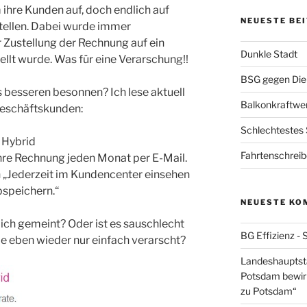
 ihre Kunden auf, doch endlich auf
NEUESTE BE
ellen. Dabei wurde immer
 Zustellung der Rechnung auf ein
Dunkle Stadt
lt wurde. Was für eine Verarschung!!
BSG gegen Die
s besseren besonnen? Ich lese aktuell
Balkonkraftwe
Geschäftskunden:
Schlechtestes
 Hybrid
Fahrtenschrei
hre Rechnung jeden Monat per E-Mail.
nn „Jederzeit im Kundencenter einsehen
bspeichern.“
NEUESTE KO
zlich gemeint? Oder ist es sauschlecht
BG Effizienz - 
e eben wieder nur einfach verarscht?
Landeshauptstad
Potsdam bewirb
zu Potsdam“