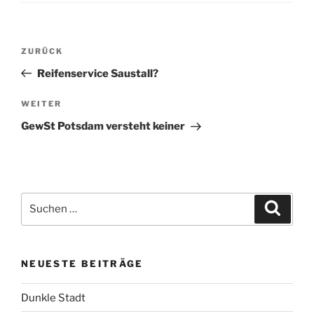
Beitragsnavigation
Vorheriger
ZURÜCK
Beitrag
Reifenservice Saustall?
Nächster
WEITER
Beitrag
GewSt Potsdam versteht keiner
Suchen
Suche
nach:
NEUESTE BEITRÄGE
Dunkle Stadt