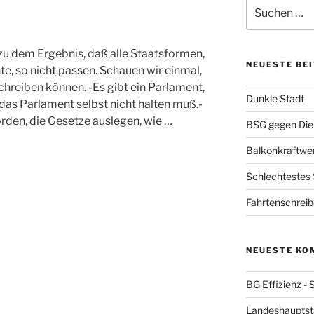
Suchen
nach:
u dem Ergebnis, daß alle Staatsformen,
NEUESTE BE
nte, so nicht passen. Schauen wir einmal,
chreiben können. -Es gibt ein Parlament,
Dunkle Stadt
 das Parlament selbst nicht halten muß.-
rden, die Gesetze auslegen, wie …
BSG gegen Die
Balkonkraftwe
Schlechtestes
Fahrtenschrei
NEUESTE KO
BG Effizienz - 
Landeshauptstad