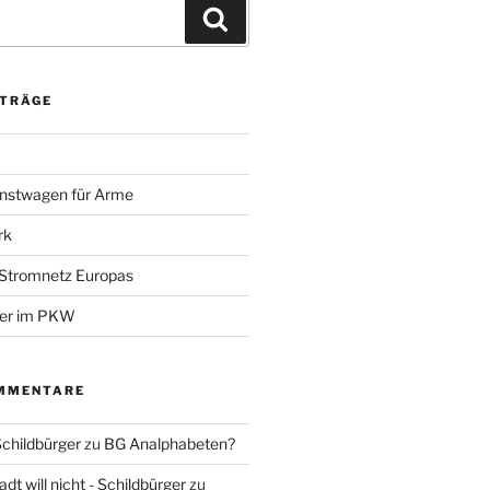
Suchen
ITRÄGE
nstwagen für Arme
rk
 Stromnetz Europas
ber im PKW
MMENTARE
Schildbürger
zu
BG Analphabeten?
t will nicht - Schildbürger
zu