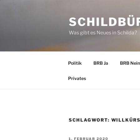
Zum
Inhalt
SCHILDBÜ
springen
Was gibt es Neues in Schilda?
Politik
BRB Ja
BRB Nein
Privates
SCHLAGWORT:
WILLKÜR
VERÖFFENTLICHT
1. FEBRUAR 2020