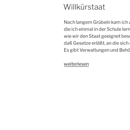
AM
Willkürstaat
Nach langem Grübeln kam ich z
die ich einmal in der Schule ler
wie wir den Staat geeignet bes
daß Gesetze erläßt, an die sich
Es gibt Verwaltungen und Behö
„Willkürstaat“
weiterlesen