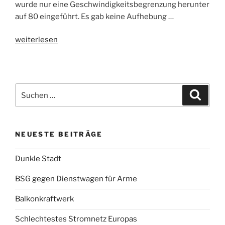
wurde nur eine Geschwindigkeitsbegrenzung herunter
auf 80 eingeführt. Es gab keine Aufhebung …
„OHV
weiterlesen
kann/will
es
nicht“
Suchen
Suche
nach:
NEUESTE BEITRÄGE
Dunkle Stadt
BSG gegen Dienstwagen für Arme
Balkonkraftwerk
Schlechtestes Stromnetz Europas