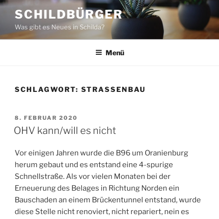
Zum
SCHILDBÜRGER
Inhalt
Was gibt es Neues in Schilda?
springen
Menü
SCHLAGWORT:
STRASSENBAU
VERÖFFENTLICHT
8. FEBRUAR 2020
AM
OHV kann/will es nicht
Vor einigen Jahren wurde die B96 um Oranienburg
herum gebaut und es entstand eine 4-spurige
Schnellstraße. Als vor vielen Monaten bei der
Erneuerung des Belages in Richtung Norden ein
Bauschaden an einem Brückentunnel entstand, wurde
diese Stelle nicht renoviert, nicht repariert, nein es