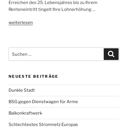
Erreichen des 25. Lebensjahres bis zu Ihrem
Renteneintritt tingelt Ihre Lohnerhöhung …
„Pflegeversicherung
weiterlesen
NEU“
Suchen
Suche
nach:
NEUESTE BEITRÄGE
Dunkle Stadt
BSG gegen Dienstwagen für Arme
Balkonkraftwerk
Schlechtestes Stromnetz Europas