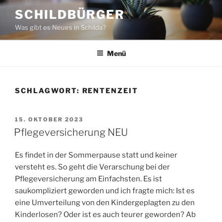
Zum
SCHILDBÜRGER
Inhalt
Was gibt es Neues in Schilda?
springen
Menü
SCHLAGWORT:
RENTENZEIT
VERÖFFENTLICHT
15. OKTOBER 2023
AM
Pflegeversicherung NEU
Es findet in der Sommerpause statt und keiner
versteht es. So geht die Verarschung bei der
Pflegeversicherung am Einfachsten. Es ist
saukompliziert geworden und ich fragte mich: Ist es
eine Umverteilung von den Kindergeplagten zu den
Kinderlosen? Oder ist es auch teurer geworden? Ab