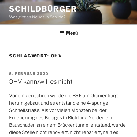
Zum
SCHILDBÜRGER
Inhalt
Was gibt es Neues in Schilda?
springen
Menü
SCHLAGWORT:
OHV
VERÖFFENTLICHT
8. FEBRUAR 2020
AM
OHV kann/will es nicht
Vor einigen Jahren wurde die B96 um Oranienburg
herum gebaut und es entstand eine 4-spurige
Schnellstraße. Als vor vielen Monaten bei der
Erneuerung des Belages in Richtung Norden ein
Bauschaden an einem Brückentunnel entstand, wurde
diese Stelle nicht renoviert, nicht repariert, nein es