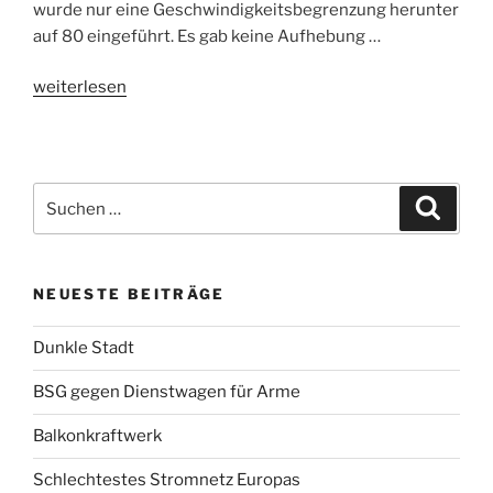
wurde nur eine Geschwindigkeitsbegrenzung herunter
auf 80 eingeführt. Es gab keine Aufhebung …
„OHV
weiterlesen
kann/will
es
nicht“
Suchen
Suche
nach:
NEUESTE BEITRÄGE
Dunkle Stadt
BSG gegen Dienstwagen für Arme
Balkonkraftwerk
Schlechtestes Stromnetz Europas