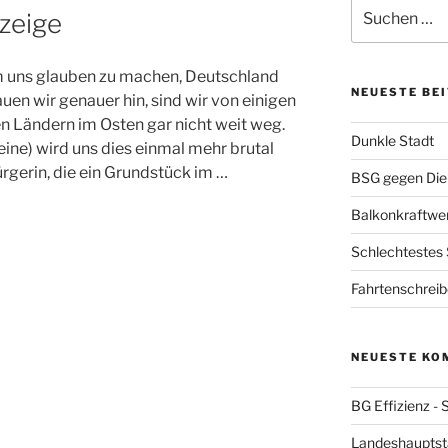
Suchen
zeige
nach:
um uns glauben zu machen, Deutschland
NEUESTE BE
uen wir genauer hin, sind wir von einigen
n Ländern im Osten gar nicht weit weg.
Dunkle Stadt
ine) wird uns dies einmal mehr brutal
ürgerin, die ein Grundstück im …
BSG gegen Die
Balkonkraftwe
Schlechtestes
Fahrtenschrei
NEUESTE KO
BG Effizienz - 
Landeshauptstad