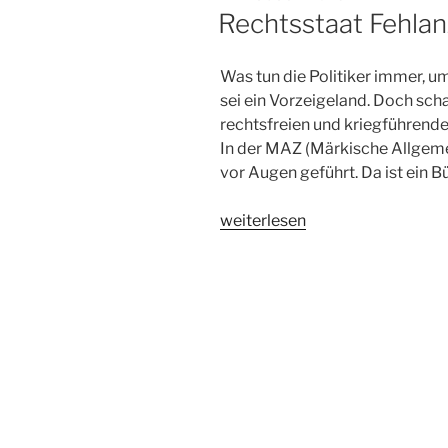
AM
Rechtsstaat Fehlan
Was tun die Politiker immer, 
sei ein Vorzeigeland. Doch scha
rechtsfreien und kriegführende
In der MAZ (Märkische Allgeme
vor Augen geführt. Da ist ein B
„Rechtsstaat
weiterlesen
Fehlanzeige“