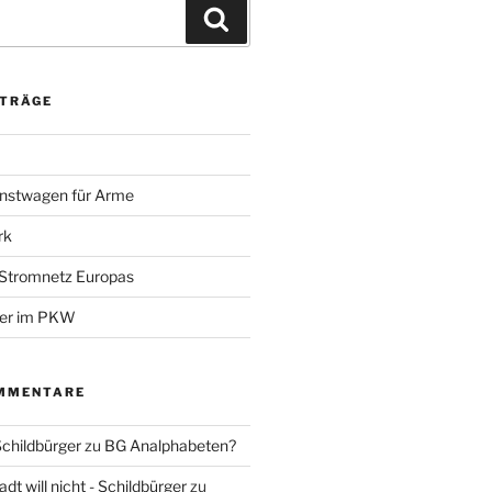
Suchen
ITRÄGE
nstwagen für Arme
rk
 Stromnetz Europas
ber im PKW
MMENTARE
Schildbürger
zu
BG Analphabeten?
t will nicht - Schildbürger
zu