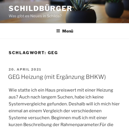
Zum
SCHILDBÜRGER
Inhalt
Was gibt es Neues in Schilda?
springen
Menü
SCHLAGWORT:
GEG
VERÖFFENTLICHT
20. APRIL 2021
AM
GEG Heizung (mit Ergänzung BHKW)
Wie statte ich ein Haus preiswert mit einer Heizung
aus? Auch nach langem Suchen, habe ich keine
Systemvergleiche gefunden. Deshalb will ich mich hier
einmal an einem Vergleich der verschiedenen
Systeme versuchen. Beginnen muß ich mit einer
kurzen Beschreibung der Rahmenparameter.Für die