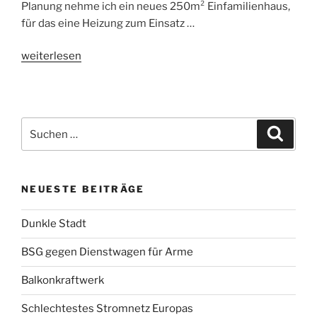
Planung nehme ich ein neues 250m² Einfamilienhaus,
für das eine Heizung zum Einsatz …
„GEG
weiterlesen
Heizung
(mit
Ergänzung
BHKW)“
Suchen
Suche
nach:
NEUESTE BEITRÄGE
Dunkle Stadt
BSG gegen Dienstwagen für Arme
Balkonkraftwerk
Schlechtestes Stromnetz Europas