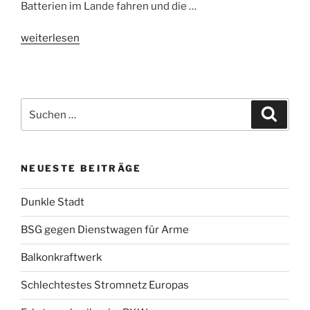
Batterien im Lande fahren und die …
„Hänsel
weiterlesen
Gretel
Ökostrom“
Suchen
Suche
nach:
NEUESTE BEITRÄGE
Dunkle Stadt
BSG gegen Dienstwagen für Arme
Balkonkraftwerk
Schlechtestes Stromnetz Europas