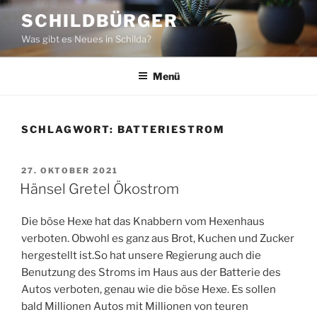
Zum
SCHILDBÜRGER
Inhalt
Was gibt es Neues in Schilda?
springen
Menü
SCHLAGWORT:
BATTERIESTROM
VERÖFFENTLICHT
27. OKTOBER 2021
AM
Hänsel Gretel Ökostrom
Die böse Hexe hat das Knabbern vom Hexenhaus
verboten. Obwohl es ganz aus Brot, Kuchen und Zucker
hergestellt ist.So hat unsere Regierung auch die
Benutzung des Stroms im Haus aus der Batterie des
Autos verboten, genau wie die böse Hexe. Es sollen
bald Millionen Autos mit Millionen von teuren